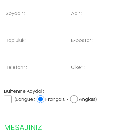
Soyadı* :
Adı* :
Topluluk :
E-posta* :
Telefon* :
Ülke* :
Bültenine Kaydol :
(Langue :
Français -
Anglais)
MESAJINIZ