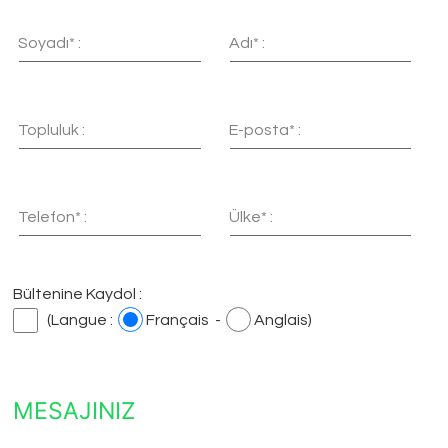
Soyadı* :
Adı* :
Topluluk :
E-posta* :
Telefon* :
Ülke* :
Bültenine Kaydol :
(Langue :
Français -
Anglais)
MESAJINIZ